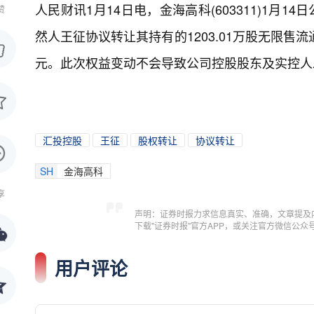
人民财讯1月14日电，
金海高科(603311)1月
赞
然人王征协议转让其持有的1203.01万股无限售流
元。此次权益变动不会导致公司控股股东及实控人
汇投控股
王征
股权转让
协议转让
SH
金海高科
享
声明：证券时报力求信息真实、准确，文章提及
下载"证券时报"官方APP，或关注官方微信公
用户评论