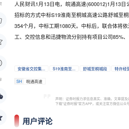
人民财讯1月13日电，
皖通高速(600012)1
赞
招标的方式中标S19淮南至桐城高速公路舒城至桐
354个月，中标工期1080天。中标后，联合体
工、交控信息和迅捷物流分别持有项目公司85%、10
安徽省交控集...
S19淮南至...
舒城至桐城段
特许经
享
SH
皖通高速
声明：证券时报力求信息真实、准确，文章提及
下载"证券时报"官方APP，或关注官方微信公
用户评论