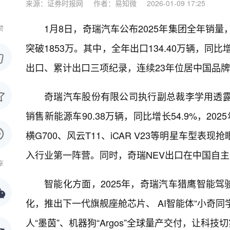
来源：证券时报网
作者：易知微
2026-01-09 17:25
1月8日，奇瑞汽车公布2025年集团全年销量，
赞
突破1853万。其中，全年出口134.40万辆，同
出口、累计出口三项纪录，连续23年位居中国品
奇瑞汽车股份有限公司执行副总裁李学用透露
销售新能源车90.38万辆，同比增长54.9%，2
横G700、风云T11、iCAR V23等明星车型表
入行业第一阵营。同时，奇瑞NEV出口在中国自主品
享
智能化方面，2025年，奇瑞汽车猎鹰智能
化，推出下一代旗舰座舱芯片、 AI智能体“小奇
人“墨茵”、机器狗“Argos”全球量产交付，让科技