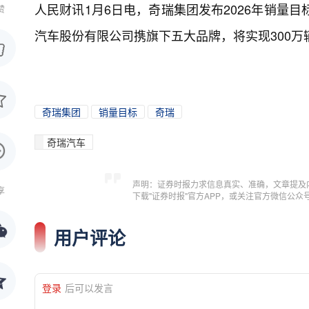
人民财讯1月6日电，
奇瑞集团发布2026年销量目标
赞
汽车股份有限公司携旗下五大品牌，将实现300万辆
奇瑞集团
销量目标
奇瑞
奇瑞汽车
声明：证券时报力求信息真实、准确，文章提及
享
下载"证券时报"官方APP，或关注官方微信公
用户评论
登录
后可以发言