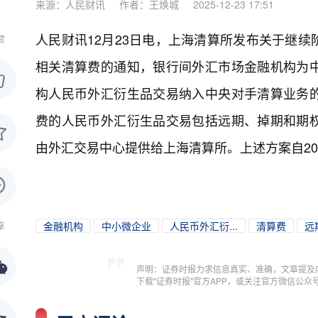
来源：人民财讯
作者：王焕城
2025-12-23 17:51
人民财讯12月23日电，
上海清算所发布关于继续
赞
相关清算费的通知，银行间外汇市场金融机构为
构人民币外汇衍生品交易纳入中央对手清算业务
费的人民币外汇衍生品交易包括远期、掉期和期
由外汇交易中心提供给上海清算所。上述方案自2025
金融机构
中小微企业
人民币外汇衍...
清算费
远
享
声明：证券时报力求信息真实、准确，文章提及
下载"证券时报"官方APP，或关注官方微信公