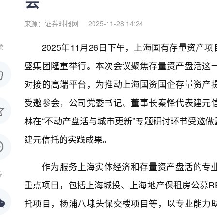
会
来源：证券时报网
2025-11-28 14:24
2025年11月26日下午，上海国有存量资产
赞
盛集团隆重举行。本次会议聚焦存量资产盘活这
对接的高端平台，为推动上海国资国企存量资产
受邀参会，公司党委书记、董事长秦怿代表建元
林在“不动产盘活与城市更新”专题研讨环节受邀
建元信托的实践成果。
作为服务上海实体经济和存量资产盘活的专
享
重点项目，包括上海城投、上海地产保租房公募RE
托项目，杨浦八埭头保交楼项目等，以专业能力