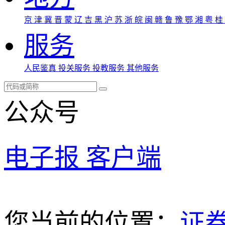
京
津
冀
晋
蒙
辽
吉
黑
沪
苏
浙
皖
闽
赣
鲁
豫
鄂
湘
粤
桂
服务
人民鉴真
投关服务
投教服务
其他服务
公众号
电子报
客户端
您当前的位置：
证