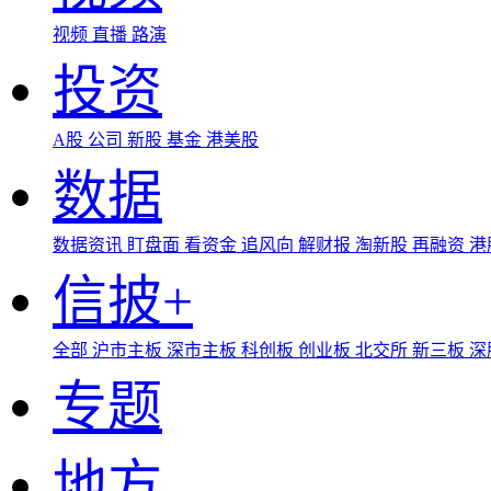
视频
直播
路演
投资
A股
公司
新股
基金
港美股
数据
数据资讯
盯盘面
看资金
追风向
解财报
淘新股
再融资
港
信披+
全部
沪市主板
深市主板
科创板
创业板
北交所
新三板
深
专题
地方