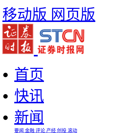
移动版
网页版
首页
快讯
新闻
要闻
金融
评论
产经
创投
滚动