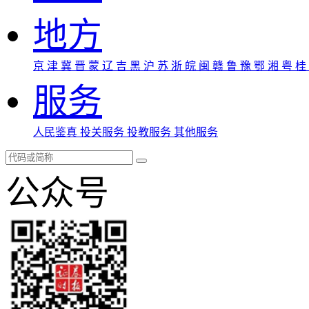
地方
京
津
冀
晋
蒙
辽
吉
黑
沪
苏
浙
皖
闽
赣
鲁
豫
鄂
湘
粤
桂
服务
人民鉴真
投关服务
投教服务
其他服务
公众号