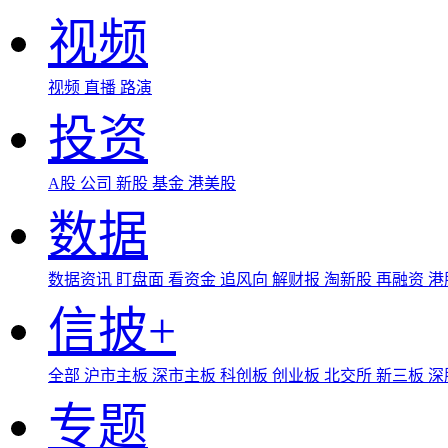
视频
视频
直播
路演
投资
A股
公司
新股
基金
港美股
数据
数据资讯
盯盘面
看资金
追风向
解财报
淘新股
再融资
港
信披+
全部
沪市主板
深市主板
科创板
创业板
北交所
新三板
深
专题