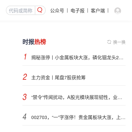
公众号
电子报
客户端
时报
热榜
换一换
揭秘涨停丨小金属板块大涨，磷化铟龙头2连板
主力资金丨尾盘7股获抢筹
“禁令”传闻扰动，A股光模块展现韧性，业内人士：预计落地难度大
002703，“一”字涨停！贵金属板块大涨，上市公司盈利集体高增（附股）