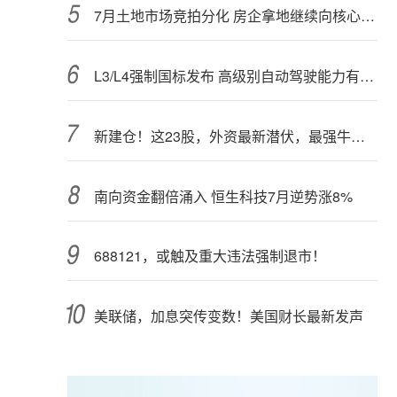
7月土地市场竞拍分化 房企拿地继续向核心城市聚集
L3/L4强制国标发布 高级别自动驾驶能力有望看齐“老司机”
新建仓！这23股，外资最新潜伏，最强牛股在列
南向资金翻倍涌入 恒生科技7月逆势涨8%
688121，或触及重大违法强制退市！
美联储，加息突传变数！美国财长最新发声