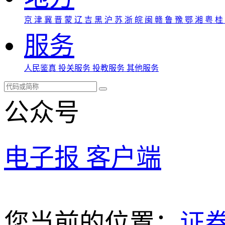
京
津
冀
晋
蒙
辽
吉
黑
沪
苏
浙
皖
闽
赣
鲁
豫
鄂
湘
粤
桂
服务
人民鉴真
投关服务
投教服务
其他服务
公众号
电子报
客户端
您当前的位置：
证