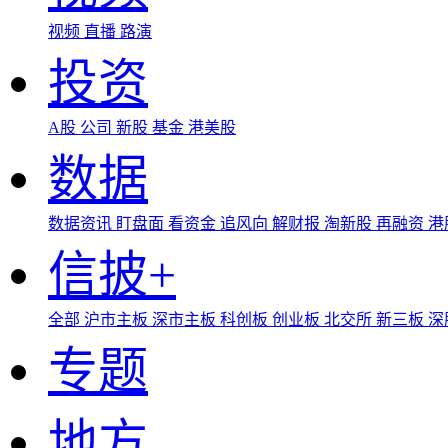
视频
直播
路演
投资
A股
公司
新股
基金
港美股
数据
数据资讯
盯盘面
看资金
追风向
解财报
淘新股
再融资
港
信披+
全部
沪市主板
深市主板
科创板
创业板
北交所
新三板
深
专题
地方