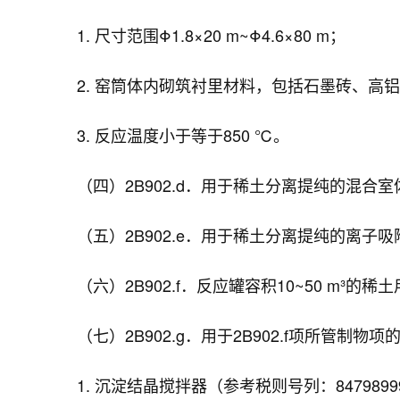
1. 尺寸范围Φ1.8×20 m~Φ4.6×80 m；
2. 窑筒体内砌筑衬里材料，包括石墨砖、
3. 反应温度小于等于850 ℃。
（四）2B902.d．用于稀土分离提纯的混合室体积
（五）2B902.e．用于稀土分离提纯的离子
（六）2B902.f．反应罐容积10~50 m³的
（七）2B902.g．用于2B902.f项所管制物
1. 沉淀结晶搅拌器（参考税则号列：8479899