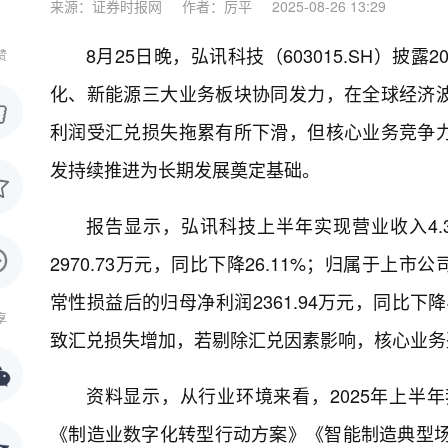
来源：证券时报网
作者：厉平
2025-08-26 13:29
8月25日晚，弘讯科技（603015.SH）
赞
化、新能源三大业务板块协同发力，在全球经济
利润受汇兑损失拖累有所下滑，但核心业务竞争
发持续推进为长期发展奠定基础。
报告显示，弘讯科技上半年实现营业收入4.3
2970.73万元，同比下降26.11%；归属于上市公
常性损益后的归母净利润2361.94万元，同比下
享
致汇兑损失增加，若剔除汇兑因素影响，核心业务
资料显示，从行业环境来看，2025年上半
《制造业数字化转型行动方案》《智能制造典型场