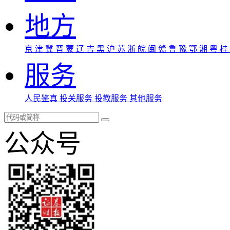
地方
京
津
冀
晋
蒙
辽
吉
黑
沪
苏
浙
皖
闽
赣
鲁
豫
鄂
湘
粤
桂
服务
人民鉴真
投关服务
投教服务
其他服务
公众号