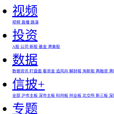
视频
视频
直播
路演
投资
A股
公司
新股
基金
港美股
数据
数据资讯
盯盘面
看资金
追风向
解财报
淘新股
再融资
港
信披+
全部
沪市主板
深市主板
科创板
创业板
北交所
新三板
深
专题