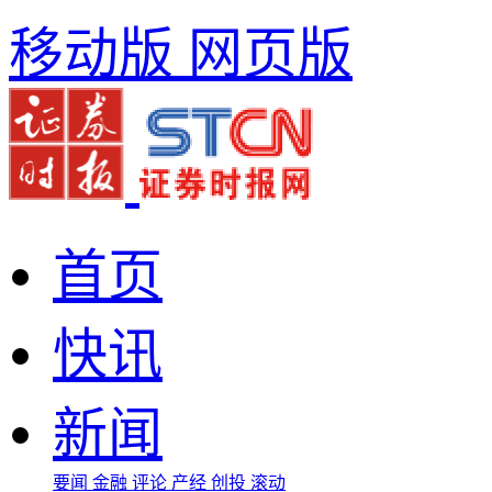
移动版
网页版
首页
快讯
新闻
要闻
金融
评论
产经
创投
滚动