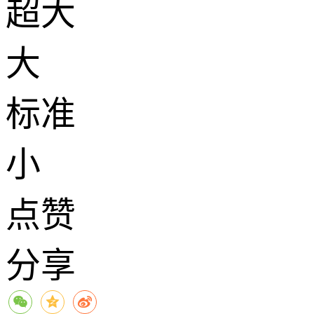
超大
大
标准
小
点赞
分享