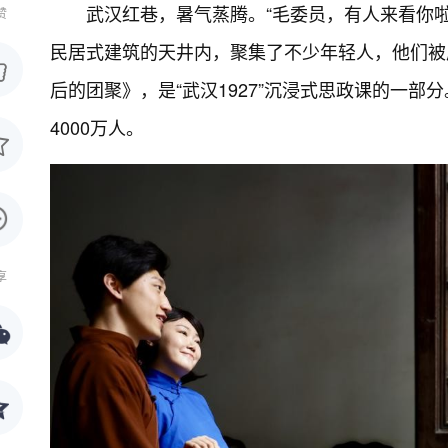
武汉红巷，暑气蒸腾。“毛委员，有人来看你啦
赞
民居式建筑的天井内，聚集了不少年轻人，他们被
后的团聚》，是“武汉1927”沉浸式思政课的一
4000万人。
享