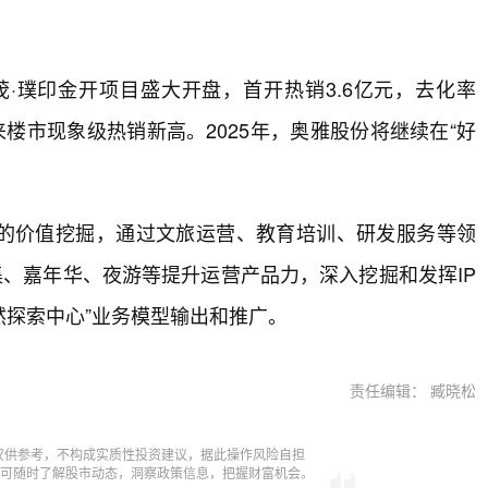
茂·璞印金开项目盛大开盘，首开热销3.6亿元，去化率
来楼市现象级热销新高。2025年，奥雅股份将继续在“好
模式的价值挖掘，通过文旅运营、教育培训、研发服务等领
集、嘉年华、夜游等提升运营产品力，深入挖掘和发挥IP
然探索中心”业务模型输出和推广。
责任编辑： 臧晓松
仅供参考，不构成实质性投资建议，据此操作风险自担
，即可随时了解股市动态，洞察政策信息，把握财富机会。