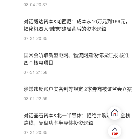
08-04 20:37
对话毅达资本&帕西尼：成本从10万元到199元，
揭秘机器人“触觉”破局背后的资本逻辑
07-31 20:35
国常会听取新型电网、物流网建设情况汇报 核准
四个核电项目
07-31 21:58
涉嫌违反账户实名制等规定 2家券商被证监会立案
08-01 22:59
对话基石资本&北一半导体：拒绝并购走IDM全栈
路线，复盘功率半导体投资逻辑
07-31 20:35