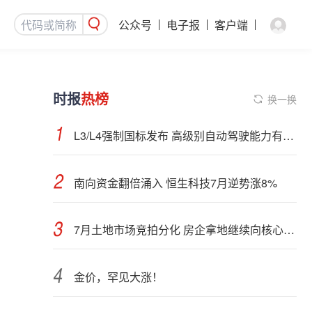
公众号
电子报
客户端
时报
热榜
换一换
L3/L4强制国标发布 高级别自动驾驶能力有望看齐“老司机”
南向资金翻倍涌入 恒生科技7月逆势涨8%
7月土地市场竞拍分化 房企拿地继续向核心城市聚集
金价，罕见大涨！