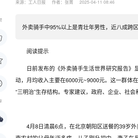
来源：工人日报
作者：张菁
2025-04-11 08:46
赞
外卖骑手中95%以上是青壮年男性，近八成跨区域
阅读提示
日前发布的《外卖骑手生活世界研究报告》显
动，月均收入主要在6000元~9000元。这一群
“三明治”生存结构。专家建议，政府、企业、社
享
4月8日清晨6点，在北京朝阳区送餐的39岁
南农村的父母年迈多病，儿子刚升初中，妻子在