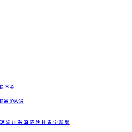
股
基金
股通
沪股通
琼
渝
川
黔
滇
藏
陕
甘
青
宁
新
鹏