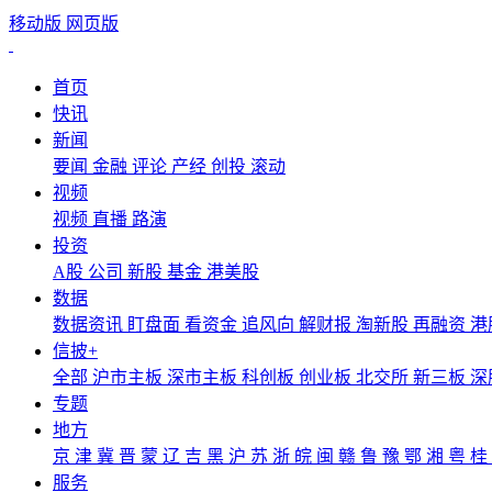
移动版
网页版
首页
快讯
新闻
要闻
金融
评论
产经
创投
滚动
视频
视频
直播
路演
投资
A股
公司
新股
基金
港美股
数据
数据资讯
盯盘面
看资金
追风向
解财报
淘新股
再融资
港
信披+
全部
沪市主板
深市主板
科创板
创业板
北交所
新三板
深
专题
地方
京
津
冀
晋
蒙
辽
吉
黑
沪
苏
浙
皖
闽
赣
鲁
豫
鄂
湘
粤
桂
服务