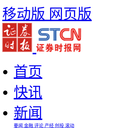
移动版
网页版
首页
快讯
新闻
要闻
金融
评论
产经
创投
滚动