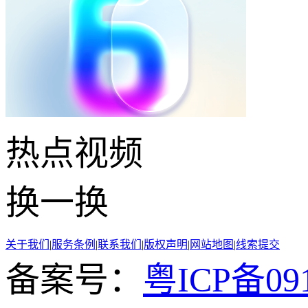
热点
视频
换一换
关于我们
|
服务条例
|
联系我们
|
版权声明
|
网站地图
|
线索提交
备案号：
粤ICP备091