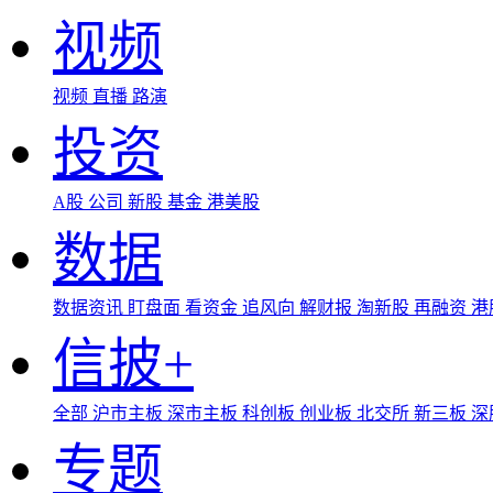
视频
视频
直播
路演
投资
A股
公司
新股
基金
港美股
数据
数据资讯
盯盘面
看资金
追风向
解财报
淘新股
再融资
港
信披+
全部
沪市主板
深市主板
科创板
创业板
北交所
新三板
深
专题