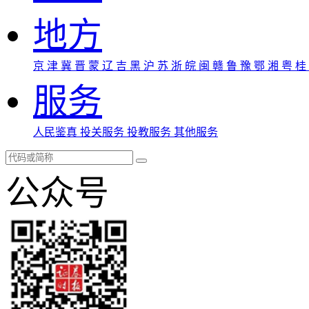
地方
京
津
冀
晋
蒙
辽
吉
黑
沪
苏
浙
皖
闽
赣
鲁
豫
鄂
湘
粤
桂
服务
人民鉴真
投关服务
投教服务
其他服务
公众号