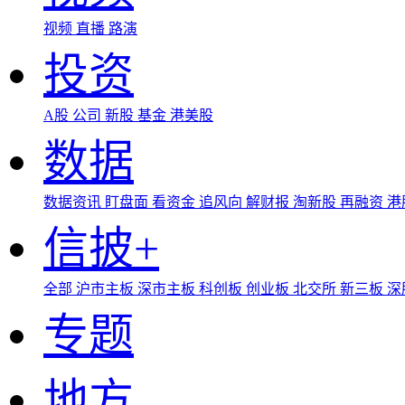
视频
直播
路演
投资
A股
公司
新股
基金
港美股
数据
数据资讯
盯盘面
看资金
追风向
解财报
淘新股
再融资
港
信披+
全部
沪市主板
深市主板
科创板
创业板
北交所
新三板
深
专题
地方