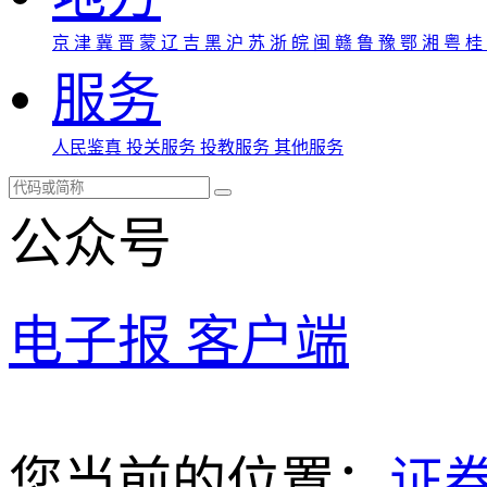
京
津
冀
晋
蒙
辽
吉
黑
沪
苏
浙
皖
闽
赣
鲁
豫
鄂
湘
粤
桂
服务
人民鉴真
投关服务
投教服务
其他服务
公众号
电子报
客户端
您当前的位置：
证