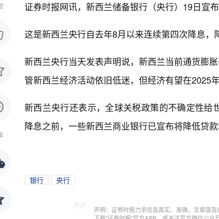
证券时报网讯，
新西兰储备银行（央行）19日宣布
赞
这是新西兰央行自去年8月以来连续第四次降息，降
新西兰央行当天发表声明说，新西兰当前通货膨胀
管新西兰经济活动依旧低迷，但经济有望在202
新西兰央行还表示，全球关税政策的不确定性给
降息之前，一些新西兰商业银行已宣布将降低贷款
享
银行
央行
声明：证券时报力求信息真实、准确，文章提及
下载"证券时报"官方APP，或关注官方微信公