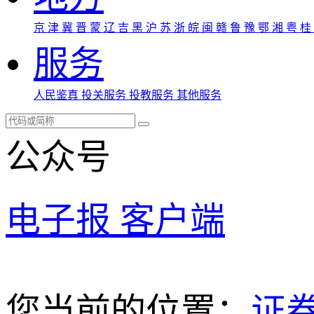
京
津
冀
晋
蒙
辽
吉
黑
沪
苏
浙
皖
闽
赣
鲁
豫
鄂
湘
粤
桂
服务
人民鉴真
投关服务
投教服务
其他服务
公众号
电子报
客户端
您当前的位置：
证