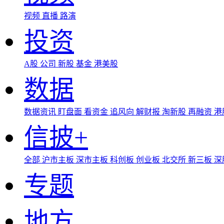
视频
直播
路演
投资
A股
公司
新股
基金
港美股
数据
数据资讯
盯盘面
看资金
追风向
解财报
淘新股
再融资
港
信披+
全部
沪市主板
深市主板
科创板
创业板
北交所
新三板
深
专题
地方