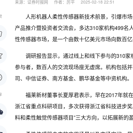
来源：证券时报网
作者：厉平
2025-02-18 22:51
人形机器人柔性传感器新技术前景，引爆市场关注
赞
产品推介暨投资者交流会，多达310家机构499
性传感器市场，是一个由数十亿美元市场向数百亿
调研报告显示，通过线上和线下参与的310
参与者，数百人的交流现场座无虚席。机构包括并
司、中信证券、南方基金、鹏华基金等中资机构。
福莱新材董事长夏厚君表示，早在2017年
享
浙江省重点科研项目，多次获得浙江省科技进步奖
料和柔性触觉传感器项目”三大方向，以拓展新的