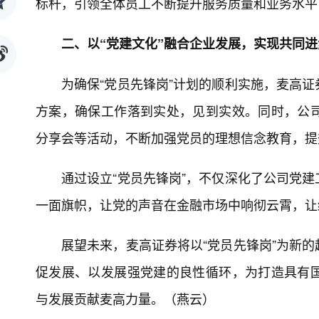
标杆，引领全体员工不断提升服务质量和业务水平
二、以“党建文化”融合企业发展，实现共同进
为确保“党员先锋岗”计划的顺利实施，麦高
方案，确保工作落到实处，见到实效。同时，公
分享会等活动，不断加强党员的理想信念教育，提
通过设立“党员先锋岗”，不仅深化了公司党
一面旗帜，让党的声音在金融市场中响彻云霄，让
展望未来，麦高证券将以“党员先锋岗”为新
促发展、以发展强党建的良性循环，为打造具有
与发展贡献麦高力量。（燕云）