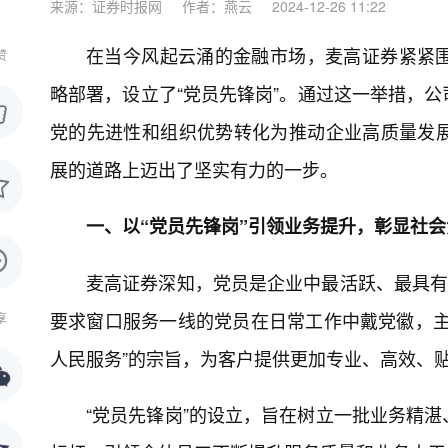
来源：证券时报网
作者：燕云
2024-12-26 11:22
在当今风起云涌的金融市场，麦高证券紧紧
赞
略部署，设立了“党员先锋岗”。通过这一举措，
党的先进性和组织优势转化为推动企业高质量发
展的道路上迈出了坚实有力的一步。
一、以“党员先锋岗”引领业务提升，彰显社会
麦高证券深知，党员是企业中最活跃、最具有
要求窗口服务一线的党员在日常工作中戴党徽，主
享
人民服务”的宗旨，为客户提供更加专业、高效、
“党员先锋岗”的设立，旨在树立一批业务精