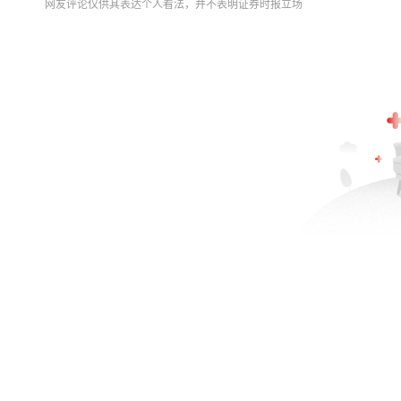
网友评论仅供其表达个人看法，并不表明证券时报立场