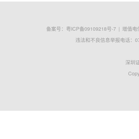
备案号：
粤ICP备09109218号-7
|
增值电信
违法和不良信息举报电话：0755
深圳
Copy