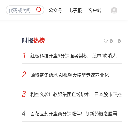
公众号
电子报
客户端
时报
热榜
换一换
红板科技开盘9分钟强势封板！股市“吹哨人”突然改口！市场风向变了？
融资密集落地 AI视频大模型竞速商业化
利空突袭！软银集团直线跳水！日本股市下挫
百花医药开盘两分钟涨停！创新药概念股霸屏，业绩预喜股来了