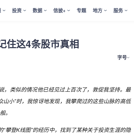
频
投资
数据
信披+
专题
地方
服务
记住这4条股市真相
字号
说，类似的情况他已经见过上百次了，敦促我坚持。最
众山小”时，我惊讶地发现，我攀爬过的这些山脉的高低
一般。
“攀登K线图”的经历中，找到了某种关于投资生涯的隐