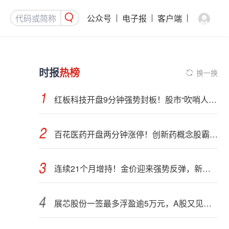
公众号
电子报
客户端
时报
热榜
换一换
红板科技开盘9分钟强势封板！股市“吹哨人”突然改口！市场风向变了？
百花医药开盘两分钟涨停！创新药概念股霸屏，业绩预喜股来了
连续21个月增持！金价迎来强势反弹，新一轮上行窗口开启？
展芯股份一签最多浮盈逾5万元，A股又见肉签