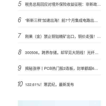
税务总局回应对境外保险收益征税：非新政策，无需过度解读
“新新三样”加速出海！前7个月集成电路出口额接近翻倍
刚果（金）禁止铜钴精矿出口，铜价走强！多家公司最新回应
300506，跨界存储，却罕见大阴线！光纤需求激增，稀土细分原料，火了
揭秘涨停丨PCB热门股2连板，封单额超6亿元
122.61%！寒武纪，最新发布