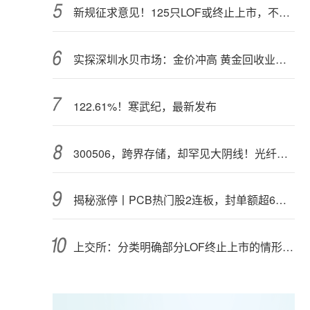
新规征求意见！125只LOF或终止上市，不影响基金正常投资运作
实探深圳水贝市场：金价冲高 黄金回收业务率先回暖
122.61%！寒武纪，最新发布
300506，跨界存储，却罕见大阴线！光纤需求激增，稀土细分原料，火了
揭秘涨停丨PCB热门股2连板，封单额超6亿元
上交所：分类明确部分LOF终止上市的情形和程序