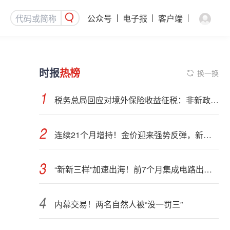
公众号
电子报
客户端
时报
热榜
换一换
税务总局回应对境外保险收益征税：非新政策，无需过度解读
连续21个月增持！金价迎来强势反弹，新一轮上行窗口开启？
“新新三样”加速出海！前7个月集成电路出口额接近翻倍
内幕交易！两名自然人被“没一罚三”