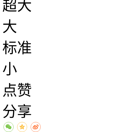
超大
大
标准
小
点赞
分享