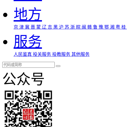
地方
京
津
冀
晋
蒙
辽
吉
黑
沪
苏
浙
皖
闽
赣
鲁
豫
鄂
湘
粤
桂
服务
人民鉴真
投关服务
投教服务
其他服务
公众号