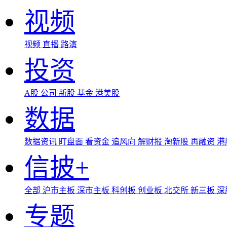
视频
视频
直播
路演
投资
A股
公司
新股
基金
港美股
数据
数据资讯
盯盘面
看资金
追风向
解财报
淘新股
再融资
港
信披+
全部
沪市主板
深市主板
科创板
创业板
北交所
新三板
深
专题