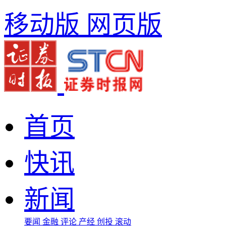
移动版
网页版
首页
快讯
新闻
要闻
金融
评论
产经
创投
滚动