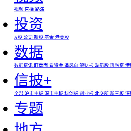
视频
直播
路演
投资
A股
公司
新股
基金
港美股
数据
数据资讯
盯盘面
看资金
追风向
解财报
淘新股
再融资
港
信披+
全部
沪市主板
深市主板
科创板
创业板
北交所
新三板
深
专题
地方