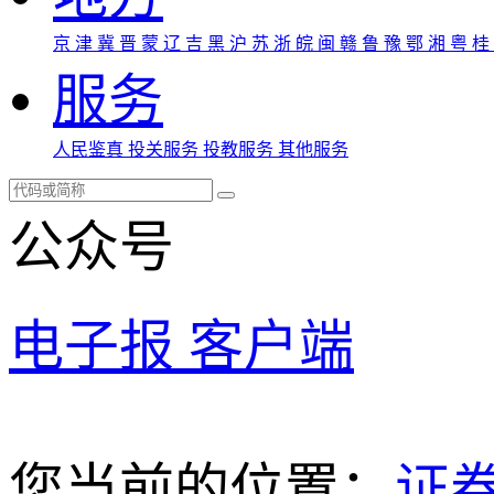
京
津
冀
晋
蒙
辽
吉
黑
沪
苏
浙
皖
闽
赣
鲁
豫
鄂
湘
粤
桂
服务
人民鉴真
投关服务
投教服务
其他服务
公众号
电子报
客户端
您当前的位置：
证