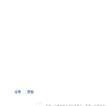
证券
荐股
声明：证券时报力求信息真实、准确，文章提及