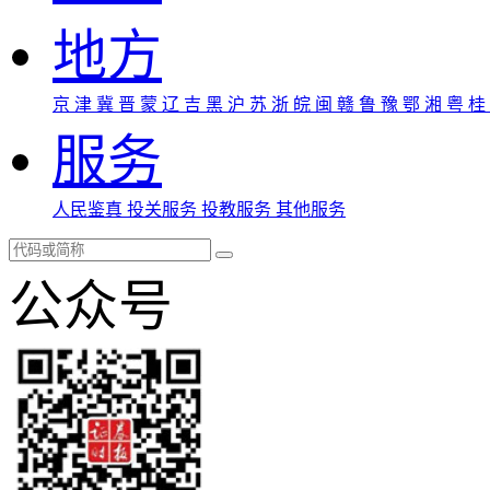
地方
京
津
冀
晋
蒙
辽
吉
黑
沪
苏
浙
皖
闽
赣
鲁
豫
鄂
湘
粤
桂
服务
人民鉴真
投关服务
投教服务
其他服务
公众号