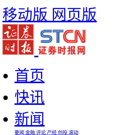
移动版
网页版
首页
快讯
新闻
要闻
金融
评论
产经
创投
滚动