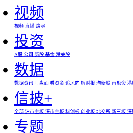
视频
视频
直播
路演
投资
A股
公司
新股
基金
港美股
数据
数据资讯
盯盘面
看资金
追风向
解财报
淘新股
再融资
港
信披+
全部
沪市主板
深市主板
科创板
创业板
北交所
新三板
深
专题