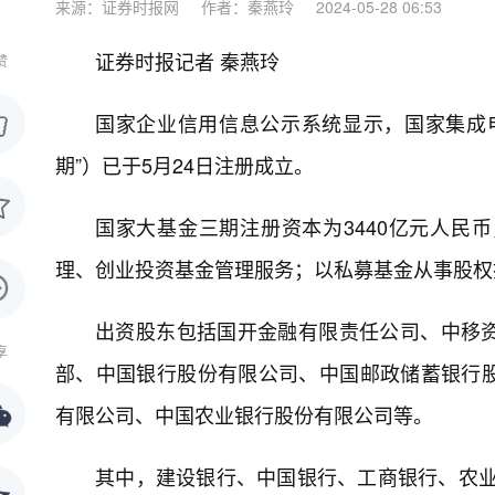
来源：证券时报网
作者：秦燕玲
2024-05-28 06:53
证券时报记者 秦燕玲
赞
国家企业信用信息公示系统显示，国家集成
期”）已于5月24日注册成立。
国家大基金三期注册资本为3440亿元人民
理、创业投资基金管理服务；以私募基金从事股权
出资股东包括国开金融有限责任公司、中移
享
部、中国银行股份有限公司、中国邮政储蓄银行
有限公司、中国农业银行股份有限公司等。
其中，建设银行、中国银行、工商银行、农业银