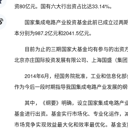
资80亿元。国有六大行出资占比达33.14%。
国家集成电路产业投资基金此前已成立过两期，分
本分别为987.2亿元和2041.5亿元。
目前为止的三期国家大基金均有参与的出资
北京亦庄国际投资发展有限公司、上海国盛（集团
2014年6月，经国务院批准，工业和信息化
作为今后一段时期指导我国集成电路产业发展的纲
其中，《纲要》明确，设立国家集成电路产
基金进行出资。基金实行市场化、专业化运作，
市场竞争实现效益最大化和效率最优化。基金支