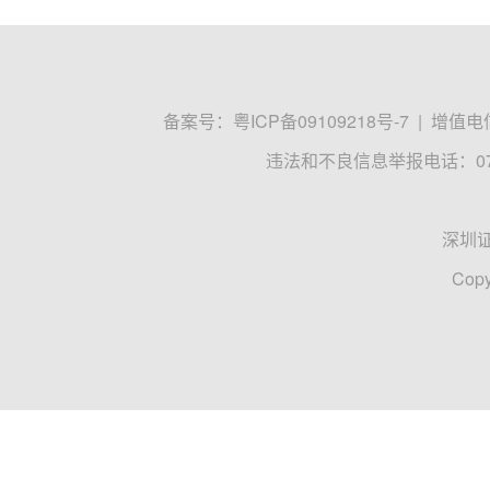
备案号：
粤ICP备09109218号-7
|
增值电信
违法和不良信息举报电话：0755
深圳
Copy