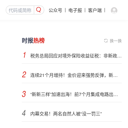
公众号
电子报
客户端
时报
热榜
换一换
税务总局回应对境外保险收益征税：非新政策，无需过度解读
连续21个月增持！金价迎来强势反弹，新一轮上行窗口开启？
“新新三样”加速出海！前7个月集成电路出口额接近翻倍
内幕交易！两名自然人被“没一罚三”