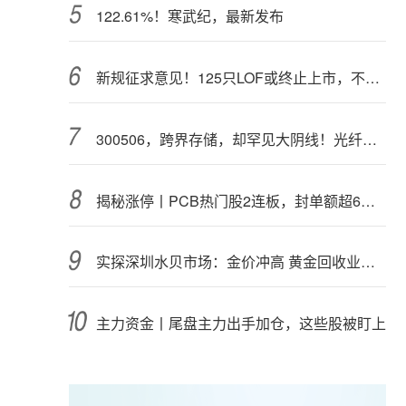
122.61%！寒武纪，最新发布
新规征求意见！125只LOF或终止上市，不影响基金正常投资运作
300506，跨界存储，却罕见大阴线！光纤需求激增，稀土细分原料，火了
揭秘涨停丨PCB热门股2连板，封单额超6亿元
实探深圳水贝市场：金价冲高 黄金回收业务率先回暖
主力资金丨尾盘主力出手加仓，这些股被盯上