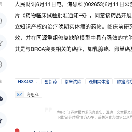
人民财讯6月11日电，
海思科(002653)6月1
赞
片《药物临床试验批准通知书》，同意该药品开展临
立知识产权的治疗晚期实体瘤的药物。临床前研究结
效，并在同源重组修复缺陷模型中具有强效的抗
其是与BRCA突变相关的癌症，如乳腺癌、卵巢癌
HSK462...
创新药
临床试验
晚期实体瘤
肿瘤治
享
SZ
海思科
声明：证券时报力求信息真实、准确，文章提及
下载"证券时报"官方APP，或关注官方微信公