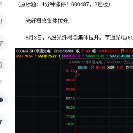
（原标题：4分钟涨停！600487，2连板）
赞
光纤概念集体拉升。
6月3日，A股光纤概念集体拉升。亨通光电(60
享