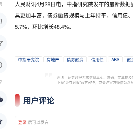
人民财讯4月28日电，
中指研究院发布的最新数据
赞
具更加丰富，债券融资规模与上年持平，信用债、
5.7%，环比增长48.4%。
中指研究院
房地产
债券融资
信用债
ABS
融
声明：证券时报力求信息真实、准确，文章提及
享
下载"证券时报"官方APP，或关注官方微信公
用户评论
登录
后可以发言