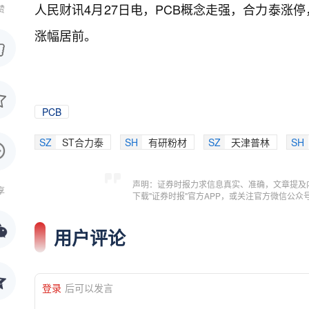
人民财讯4月27日电，
PCB概念走强，合力泰涨
赞
涨幅居前。
PCB
SZ
ST合力泰
SH
有研粉材
SZ
天津普林
SH
声明：证券时报力求信息真实、准确，文章提及
享
下载"证券时报"官方APP，或关注官方微信公
用户评论
登录
后可以发言