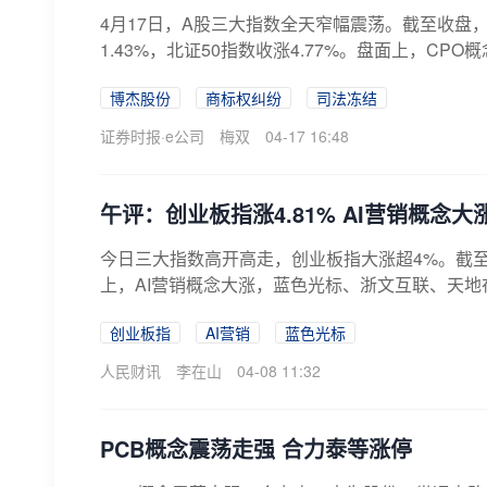
4月17日，A股三大指数全天窄幅震荡。截至收盘，
1.43%，北证50指数收涨4.77%。盘面上，CPO
博杰股份
商标权纠纷
司法冻结
证券时报·e公司
梅双
04-17 16:48
午评：创业板指涨4.81% AI营销概念大
今日三大指数高开高走，创业板指大涨超4%。截至午间
上，AI营销概念大涨，蓝色光标、浙文互联、天地在线
创业板指
AI营销
蓝色光标
人民财讯
李在山
04-08 11:32
PCB概念震荡走强 合力泰等涨停