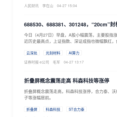
人民财讯
李在山
04-27 15:04
688530、688381、301248，“2
今日（4月27日）早盘，A股小幅震荡，主要股指
近历史最高点，上证指数、深证成指也微幅飘红，创
云深处
光刻材料
AI算力
证券时报·e公司
毛军
04-27 13:17
折叠屏概念震荡走高 科森科技等涨停
折叠屏概念震荡走高，科森科技涨停，合力泰、沃
子等涨幅居前。
折叠屏
科森科技
ST合力泰