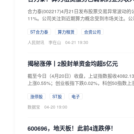
合力泰(002217)4月21日发布股票交易异常波
11%。公司关注到近期算力概念受到市场关注。公司于
ST合力泰
算力租赁
合资公司
人民财讯
李在山
04-21 19:30
揭秘涨停丨2股封单资金均超5亿元
截至今日（4月20日）收盘，上证指数报收4082.13
上涨0.55%；创业板指下跌0.02%，科创50指数上涨1.
涨停股
ST股
电子
数据宝
04-20 19:00
600696，地天板！此前4连跌停！