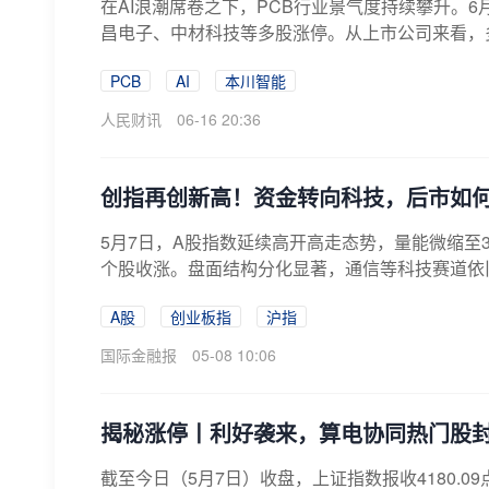
在AI浪潮席卷之下，PCB行业景气度持续攀升。6
昌电子、中材科技等多股涨停。从上市公司来看，多
PCB
AI
本川智能
人民财讯
06-16 20:36
创指再创新高！资金转向科技，后市如
5月7日，A股指数延续高开高走态势，量能微缩至3
个股收涨。盘面结构分化显著，通信等科技赛道依旧
A股
创业板指
沪指
国际金融报
05-08 10:06
揭秘涨停丨利好袭来，算电协同热门股封
截至今日（5月7日）收盘，上证指数报收4180.09点