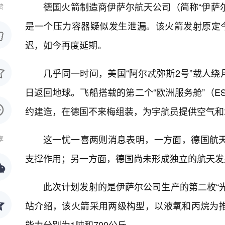
德国火箭制造商伊萨尔航天公司（简称“伊萨尔
赞
是一个压力容器疑似发生泄漏。该火箭发射原定
迟，如今再度延期。
几乎同一时间，美国“阿尔忒弥斯2号”载人绕
日返回地球。飞船搭载的第二个“欧洲服务舱”（ES
约建造，在德国不来梅组装，为宇航员提供空气和
这一忧一喜两则消息表明，一方面，德国航
享
支撑作用；另一方面，德国尚未形成独立的航天发
此次计划发射的是伊萨尔公司生产的第二枚“
站介绍，该火箭采用两级构型，以液氧和丙烷为
能力分别为1吨和700公斤。