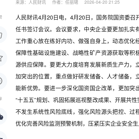
来源：人民财讯
作者：任丽珺
2026-04-20 21:25
人民财讯4月20日电，
4月20日，国务院国资委召
赞
任书签订会议。会议要求，中央企业要更加扎实
工作重心放在练好内功、做强自身上，动态优化
保障性基础设施建设、战略性矿产资源获取等积
源供应保障。要更大力度培育发展新质生产力，
加突出的位置，重点做好研发储备、人才储备，
能新优势。要进一步深化国资国企改革，更加突
“十五五”规划、巩固拓展巡视整改成果、开展共
享
不发生系统性风险底线，强化风险源头把控、过
优化完善风险监测预警机制，压紧压实企业安全生