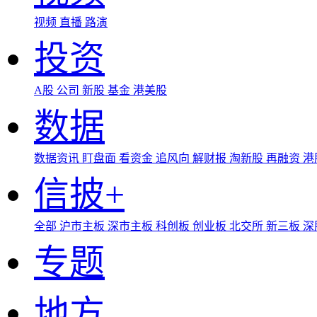
视频
直播
路演
投资
A股
公司
新股
基金
港美股
数据
数据资讯
盯盘面
看资金
追风向
解财报
淘新股
再融资
港
信披+
全部
沪市主板
深市主板
科创板
创业板
北交所
新三板
深
专题
地方