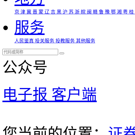
京
津
冀
晋
蒙
辽
吉
黑
沪
苏
浙
皖
闽
赣
鲁
豫
鄂
湘
粤
桂
服务
人民鉴真
投关服务
投教服务
其他服务
公众号
电子报
客户端
您当前的位置：
证