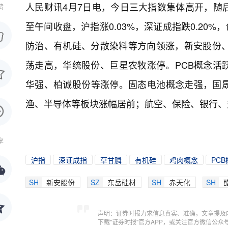
人民财讯4月7日电，
今日三大指数集体高开，随
赞
至午间收盘，沪指涨0.03%，深证成指跌0.20
防治、有机硅、分散染料等方向领涨，新安股份、
荡走高，华统股份、巨星农牧涨停。PCB概念活
华强、柏诚股份等涨停。固态电池概念走强，国
渔、半导体等板块涨幅居前；航空、保险、银行、
享
沪指
深证成指
草甘膦
有机硅
鸡肉概念
PC
SH
新安股份
SZ
东岳硅材
SH
赤天化
SH
声明：证券时报力求信息真实、准确，文章提及
下载"证券时报"官方APP，或关注官方微信公