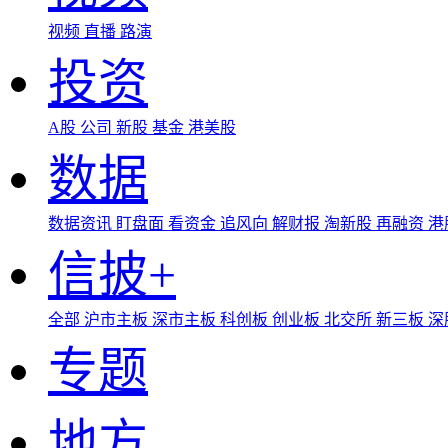
视频
直播
路演
投资
A股
公司
新股
基金
港美股
数据
数据资讯
盯盘面
看资金
追风向
解财报
淘新股
再融资
港
信披+
全部
沪市主板
深市主板
科创板
创业板
北交所
新三板
深
专题
地方