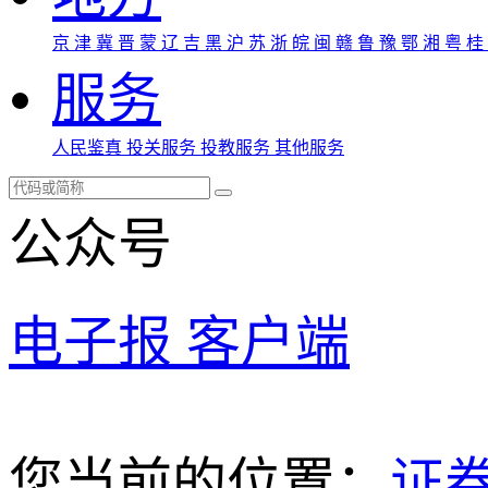
京
津
冀
晋
蒙
辽
吉
黑
沪
苏
浙
皖
闽
赣
鲁
豫
鄂
湘
粤
桂
服务
人民鉴真
投关服务
投教服务
其他服务
公众号
电子报
客户端
您当前的位置：
证