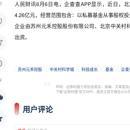
人民财讯6月6日电，
企查查APP显示，近日，
赞
4.26亿元，经营范围包含：以私募基金从事股权
企业由苏州元禾控股股份有限公司、北京中关村
出资。
苏州元禾控股
中关村科学城
科技成长
基金
企查
享
声明：证券时报力求信息真实、准确，文章提及
下载"证券时报"官方APP，或关注官方微信公
用户评论