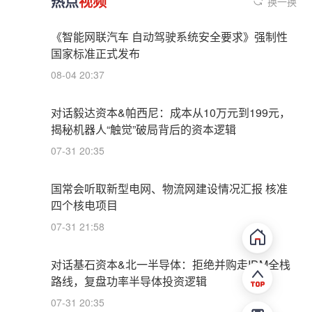
热点
视频
换一换
《智能网联汽车 自动驾驶系统安全要求》强制性
国家标准正式发布
08-04 20:37
对话毅达资本&帕西尼：成本从10万元到199元，
揭秘机器人“触觉”破局背后的资本逻辑
07-31 20:35
国常会听取新型电网、物流网建设情况汇报 核准
四个核电项目
07-31 21:58
对话基石资本&北一半导体：拒绝并购走IDM全栈
路线，复盘功率半导体投资逻辑
07-31 20:35