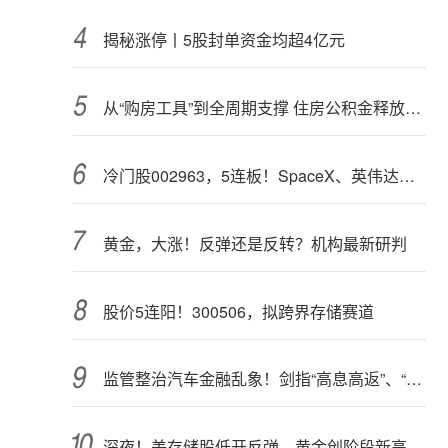
揭秘涨停丨5股封单资金均超4亿元
从“购房工具”到全周期支撑 住房公积金释放更大能量
冷门股002963，5连板！SpaceX、英伟达联手，入局太空算力（附股）
黄金，大涨！反弹还是反转？机构最新研判
股价5连阳！300506，拟跨界存储赛道
监管整治汽车金融乱象！剑指“高息高返”、“零首付”“低首付”诱导购车
深夜！美存储股低开反弹，黄金创阶段新高