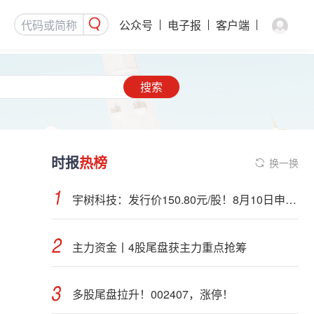
公众号
电子报
客户端
搜索
时报
热榜
换一换
宇树科技：发行价150.80元/股！8月10日申购，DeepSeek参与战略配售
主力资金丨4股尾盘获主力重点抢筹
多股尾盘拉升！002407，涨停！