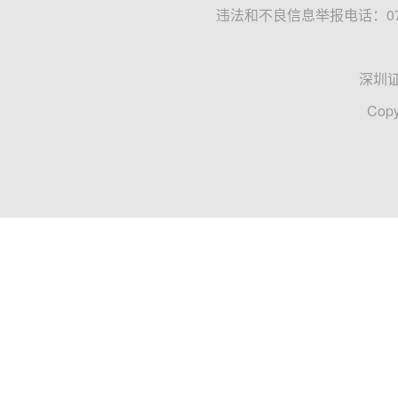
永福股份
宁德时代
证券
证券时报·e公司
2024-12-20 22:24
并购火热！上市公司频频携手地方国资
随着《关于深化上市公司并购重组市场改革的意见
前的关注。设立并购重组基金、发布有关政策、构
纷...
并购
国资
基金
创业资本汇
2024-12-06 18:25
【e公司观察】上市公司参设产业基金热情
与此前不少公司热衷于将沉淀资金投资理财相比，
的一条新路径。近期，包括永福股份、赣锋锂业、
立...