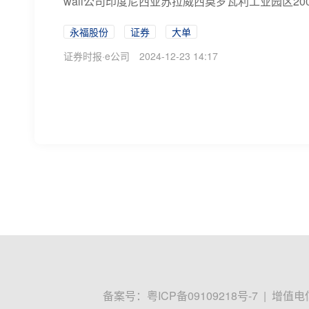
wali公司印度尼西亚苏拉威西莫罗瓦利工业园区200M
永福股份
证券
大单
证券时报·e公司
2024-12-23 14:17
宁德时代欲减持3%股份，永福股份接近
证券时报e公司讯，永福股份早盘跌超11%。消息
不超过556.18万股，即不超过公司总股本的3%。
宁德时代
永福股份
证券
21世纪经济报道
2024-12-23 13:12
永福股份：宁德时代拟减持不超过3%公
证券时报e公司讯，永福股份(300712)12月2
（简称“宁德时代”）拟以集中竞价、大宗交易方式，合