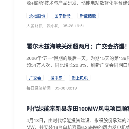
源+储能”技术与产品研发、储能电站数智化平台建设
永福股份
国宁新储
新型储能
人民财讯
赖小风
05-28 19:51
霍尔木兹海峡关闭超两月：广交会挤爆
2026年“五一”假期的最后一天，为期15天的第1
超54万人次，同比增长20.8%，刷新广交会同期口
广交会
微电网
海上风电
每日经济新闻
05-08 08:19
时代绿能奉新县赤田100MW风电项目顺
4月13日，由时代绿能投资建设、永福股份承建的
MW，共安装16台单机容量6.25MW的风力发电机组