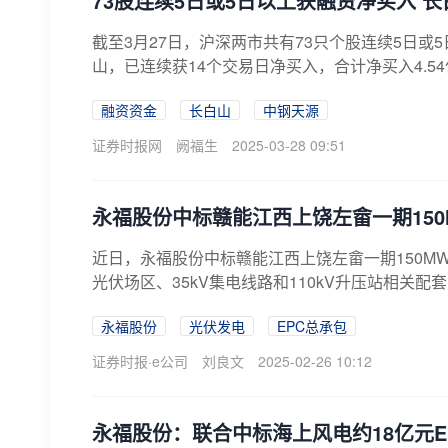
73股连续5日或5日以上获融资净买入 
截至3月27日，沪深两市共有73只个股连续5日
山，已连续获14个交易日净买入，合计净买入4.5
融资资金
长白山
中钢天源
证券时报网
阙福生
2025-03-28 09:51
永福股份中标赣能江西上饶左畲一期150
近日，永福股份中标赣能江西上饶左畲一期150M
光伏场区、35kV集电线路和110kV升压站相关配
永福股份
光伏发电
EPC总承包
证券时报·e公司
刘良文
2025-02-26 10:12
永福股份：联合中标海上风电约18亿元E