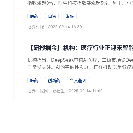
指数涨超3%，恒生科技指数暴涨超5%，阿里、小米
医药
国资
港股
证券时报
2025-02-14 16:39
【研报掘金】机构：医疗行业正迎来智
机构指出，DeepSeek重构AI医疗，二级市场受D
日备受关注。AI的突破性发展，正在推动医学诊疗从
医药
创新药
华大基因
证券时报网
阙福生
2025-02-14 11:00
AI医疗概念爆发，安必平、嘉和美康20
AI医疗概念14日盘中大幅拉升，截至发稿，安必
超15%，成都先导涨超10%，贝瑞基因、美年健