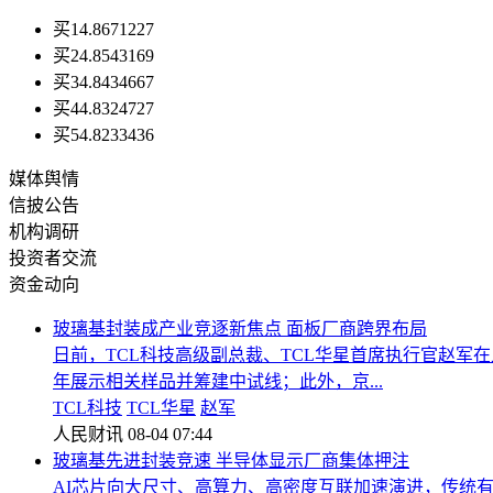
买1
4.86
71227
买2
4.85
43169
买3
4.84
34667
买4
4.83
24727
买5
4.82
33436
媒体舆情
信披公告
机构调研
投资者交流
资金动向
玻璃基封装成产业竞逐新焦点 面板厂商跨界布局
日前，TCL科技高级副总裁、TCL华星首席执行官赵军在
年展示相关样品并筹建中试线；此外，京...
TCL科技
TCL华星
赵军
人民财讯
08-04 07:44
玻璃基先进封装竞速 半导体显示厂商集体押注
AI芯片向大尺寸、高算力、高密度互联加速演进，传统