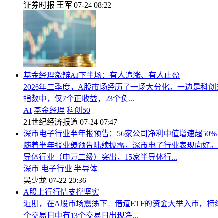
证券时报
王军
07-24 08:22
基金经理激辩AI下半场：有人追涨、有人止盈
2026年二季度，A股市场经历了一场大分化。一边是科创
指数中，仅7个正收益，23个负...
AI
基金经理
科创50
21世纪经济报道
07-24 07:47
深市电子行业半年报预告：56家公司净利中值增速超50%
随着半年报业绩预告陆续披露，深市电子行业表现向好。截
导体行业（申万二级）突出，15家半导体行...
深市
电子行业
半导体
吴少龙
07-22 20:36
A股上行行情支撑坚实
近期，在A股市场震荡下，借道ETF的资金大举入市，持续加
个交易日中有13个交易日出现净...