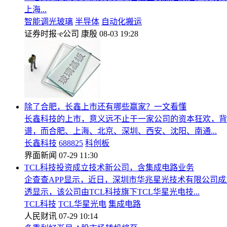
上海...
智能调光玻璃
半导体
自动化搬运
证券时报·e公司
康殷
08-03 19:28
除了合肥，长鑫上市还有哪些赢家？一文看懂
长鑫科技的上市，意义远不止于一家公司的资本狂欢，背后
谱，而合肥、上海、北京、深圳、西安、沈阳、南通...
长鑫科技
688825
科创板
界面新闻
07-29 11:30
TCL科技投资成立技术新公司，含集成电路业务
企查查APP显示，近日，深圳市华兆星光技术有限公司
透显示，该公司由TCL科技旗下TCL华星光电技...
TCL科技
TCL华星光电
集成电路
人民财讯
07-29 10:14