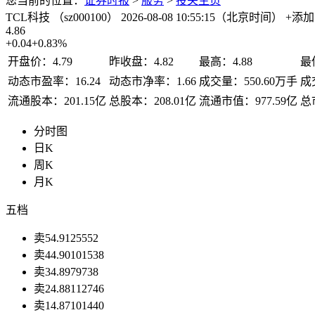
您当前的位置：
证券时报
>
服务
>
投关主页
TCL科技
（sz000100）
2026-08-08 10:55:15（北京时间）
+添
4.86
+0.04
+0.83%
开盘价：
4.79
昨收盘：
4.82
最高：
4.88
最
动态市盈率：
16.24
动态市净率：
1.66
成交量：
550.60万手
成
流通股本：
201.15亿
总股本：
208.01亿
流通市值：
977.59亿
总
分时图
日K
周K
月K
五档
卖5
4.91
25552
卖4
4.90
101538
卖3
4.89
79738
卖2
4.88
112746
卖1
4.87
101440