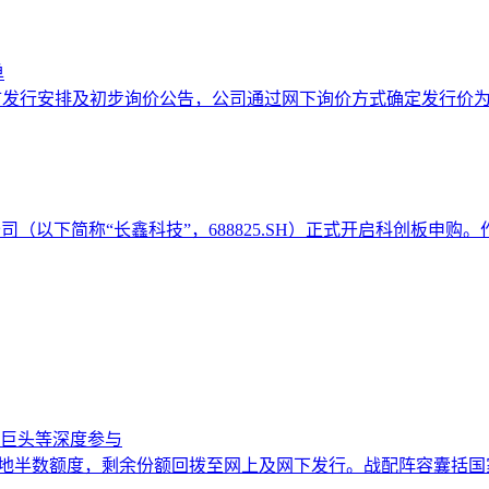
单
上市发行安排及初步询价公告，公司通过网下询价方式确定发行价为
（以下简称“长鑫科技”，688825.SH‌）正式开启科创板申购。
巨头等深度参与
落地半数额度，剩余份额回拨至网上及网下发行。战配阵容囊括