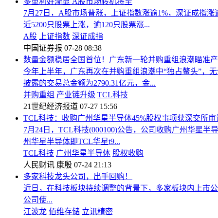
多重利好渐显 A股市场转机将至
7月27日，A股市场普涨，上证指数涨逾1%，深证成指
近5200只股票上涨，逾120只股票涨...
A股
上证指数
深证成指
中国证券报
07-28 08:38
数量金额稳居全国首位！广东新一轮并购重组浪潮瞄准产
今年上半年，广东再次在并购重组浪潮中“独占鳌头”，无
披露的交易总金额为2790.31亿元，金...
并购重组
产业链升级
TCL科技
21世纪经济报道
07-27 15:56
TCL科技：收购广州华星半导体45%股权事项获深交所审
7月24日，TCL科技(000100)公告，公司收购广州
州华星半导体即TCL华星t9...
TCL科技
广州华星半导体
股权收购
人民财讯
康殷
07-24 21:13
多家科技龙头公司，出手回购！
近日，在科技板块持续调整的背景下，多家板块内上市公
公司使...
江波龙
佰维存储
立讯精密