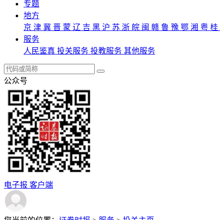
专题
地方
京
津
冀
晋
蒙
辽
吉
黑
沪
苏
浙
皖
闽
赣
鲁
豫
鄂
湘
粤
桂
服务
人民鉴真
投关服务
投教服务
其他服务
公众号
电子报
客户端