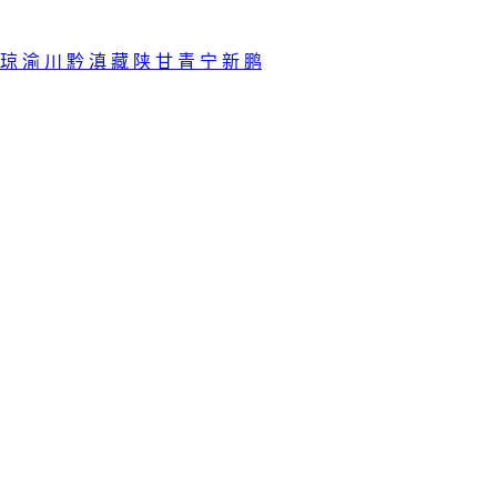
琼
渝
川
黔
滇
藏
陕
甘
青
宁
新
鹏