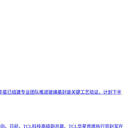
TCL华星已组建专业团队推进玻璃基封装关键工艺验证，计划下半
。日前，TCL科技高级副总裁、TCL华星首席执行官赵军在