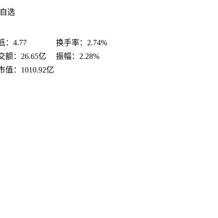
加自选
低：
4.77
换手率：
2.74%
交额：
26.65亿
振幅：
2.28%
市值：
1010.92亿