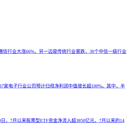
、通信行业大涨66%，另一边是传统行业普跌，30个中信一级行业
7家电子行业公司预计归母净利润中值增长超100%。其中，半
，7月以来股票型ETF资金净流入超3850亿元，7月以来的14