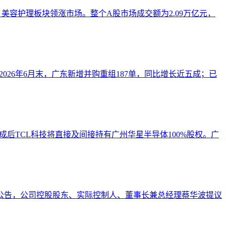
美容护理板块领涨市场。整个A股市场成交额为2.09万亿元，
26年6月末，广东新增并购重组187单，同比增长近五成；已
完成后TCL科技将直接及间接持有广州华星半导体100%股权。广
布公告，公司控股股东、实际控制人、董事长兼总经理蔡华波提议