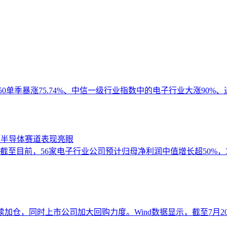
50单季暴涨75.74%、中信一级行业指数中的电子行业大涨90%
 半导体赛道表现亮眼
至目前，56家电子行业公司预计归母净利润中值增长超50%，3
仓，同时上市公司加大回购力度。Wind数据显示，截至7月20日