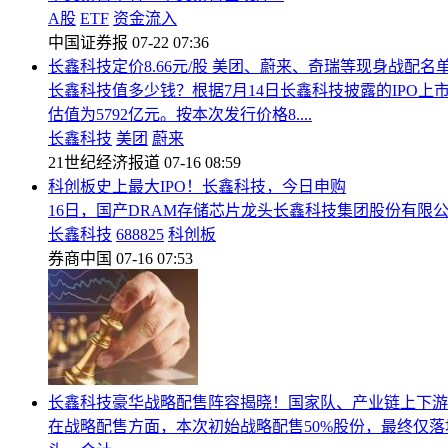
A股
ETF
资金流入
中国证券报
07-22 07:36
长鑫科技定价8.66元/股 美团、蔚来、奇瑞等现身战配名
长鑫科技值多少钱？根据7月14日长鑫科技披露的IPO
估值为5792亿元。按本次发行价格8....
长鑫科技
美团
蔚来
21世纪经济报道
07-16 08:59
科创板史上最大IPO！长鑫科技，今日申购
16日，国产DRAM存储芯片龙头长鑫科技集团股份有限公司
长鑫科技
688825
科创板
券商中国
07-16 07:53
长鑫科技豪华战略配售阵容揭晓！国家队、产业链上下游
在战略配售方面，本次初始战略配售50%股份，最终仅