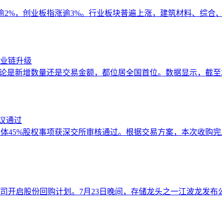
涨逾2%，创业板指涨逾3%。行业板块普遍上涨，建筑材料、综合、
业链升级
论是新增数量还是交易金额，都位居全国首位。数据显示，截至20
议通过
华星半导体45%股权事项获深交所审核通过。根据交易方案，本次收购
司开启股份回购计划。7月23日晚间，存储龙头之一江波龙发