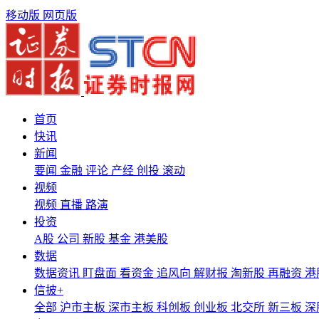
移动版
网页版
首页
快讯
新闻
要闻
金融
评论
产经
创投
滚动
视频
视频
直播
路演
投资
A股
公司
新股
基金
港美股
数据
数据资讯
盯盘面
看资金
追风向
解财报
淘新股
再融资
港
信披+
全部
沪市主板
深市主板
科创板
创业板
北交所
新三板
深