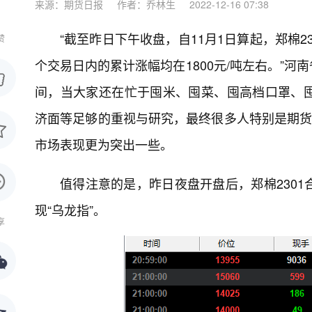
来源：期货日报
作者：乔林生
2022-12-16 07:38
“截至昨日下午收盘，自11月1日算起，郑棉2
赞
个交易日内的累计涨幅均在1800元/吨左右。”
间，当大家还在忙于囤米、囤菜、囤高档口罩、
济面等足够的重视与研究，最终很多人特别是期货
市场表现更为突出一些。
值得注意的是，昨日夜盘开盘后，郑棉2301
现“乌龙指”。
享