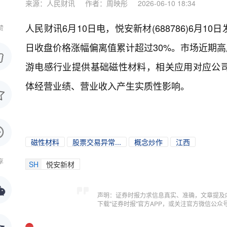
来源：人民财讯
作者：周映彤
2026-06-10 18:34
人民财讯6月10日电，
悦安新材(688786)6
赞
日收盘价格涨幅偏离值累计超过30%。市场近期高
游电感行业提供基础磁性材料，相关应用对应公
体经营业绩、营业收入产生实质性影响。
磁性材料
股票交易异常...
概念炒作
江西
享
SH
悦安新材
声明：证券时报力求信息真实、准确，文章提及
下载"证券时报"官方APP，或关注官方微信公