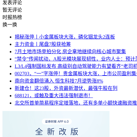
发表评论
暂无评论
时报
热榜
换一换
揭秘涨停丨小金属板块大涨，磷化铟龙头2连板
主力资金丨尾盘7股获抢筹
7月土地市场竞拍分化 房企拿地继续向核心城市聚集
“禁令”传闻扰动，A股光模块展现韧性，业内人士：预计
L3/L4强制国标发布 高级别自动驾驶能力有望看齐“老司机
002703，“一”字涨停！贵金属板块大涨，上市公司盈利
南向资金翻倍涌入 恒生科技7月逆势涨8%
新建仓！这23股，外资最新潜伏，最强牛股在列
688121，或触及重大违法强制退市！
北交所首单简易程序定增落地，还有多单小额快速融资推