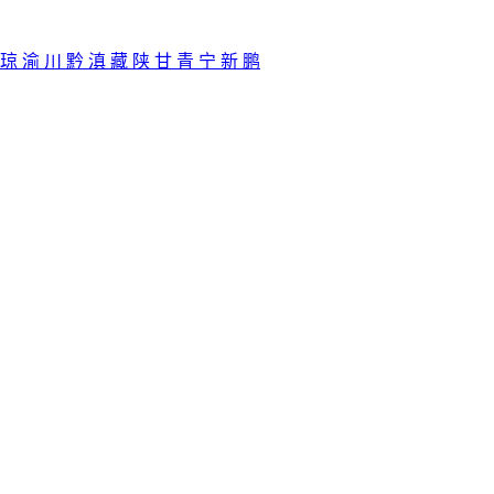
琼
渝
川
黔
滇
藏
陕
甘
青
宁
新
鹏