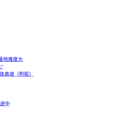
落地难度大
”
集体高增（附股）
进中