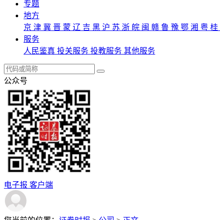
专题
地方
京
津
冀
晋
蒙
辽
吉
黑
沪
苏
浙
皖
闽
赣
鲁
豫
鄂
湘
粤
桂
服务
人民鉴真
投关服务
投教服务
其他服务
公众号
电子报
客户端