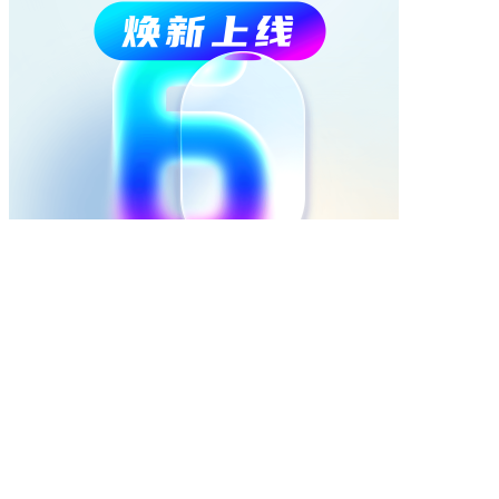
热点
视频
换一换
《智能网联汽车 自动驾驶系统安全要求》强制性国家标
08-04 20:37
对话毅达资本&帕西尼：成本从10万元到199元，揭秘机
07-31 20:35
国常会听取新型电网、物流网建设情况汇报 核准四个核
07-31 21:58
对话基石资本&北一半导体：拒绝并购走IDM全栈路线