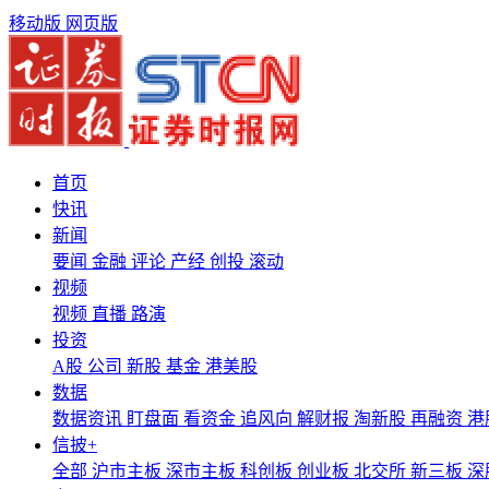
移动版
网页版
首页
快讯
新闻
要闻
金融
评论
产经
创投
滚动
视频
视频
直播
路演
投资
A股
公司
新股
基金
港美股
数据
数据资讯
盯盘面
看资金
追风向
解财报
淘新股
再融资
港
信披+
全部
沪市主板
深市主板
科创板
创业板
北交所
新三板
深